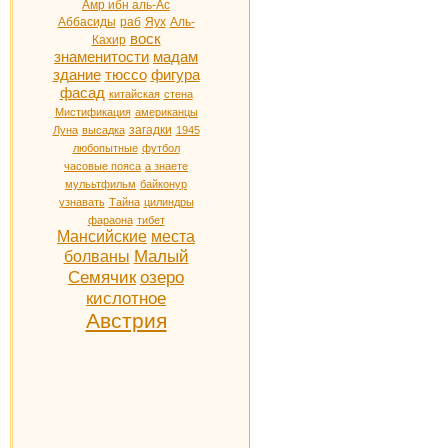
Амр ибн аль-Ас
Аббасиды
раб
Яух
Аль-
воск
Кахир
знаменитости
мадам
здание
тюссо
фигура
фасад
китайская
стена
Мистификация
американцы
загадки
Луна
высадка
1945
любопытные
футбол
часовые пояса
а знаете
мулььтфильм
байконур
узнавать
Тайна
цилиндры
фараона
тибет
Мансийские
места
Малый
болваны
Семячик
озеро
кислотное
Австрия