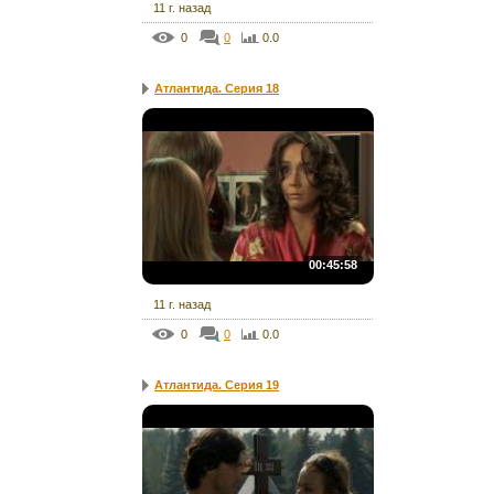
11 г. назад
0
0
0.0
Атлантида. Серия 18
00:45:58
11 г. назад
0
0
0.0
Атлантида. Серия 19