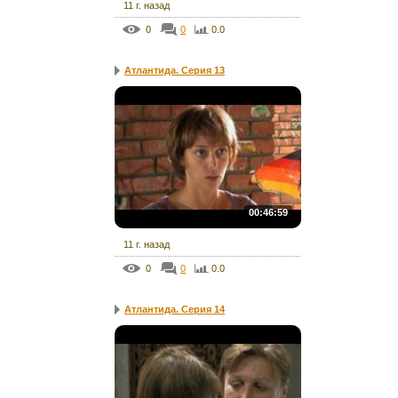
11 г. назад
0
0
0.0
Атлантида. Серия 13
00:46:59
11 г. назад
0
0
0.0
Атлантида. Серия 14