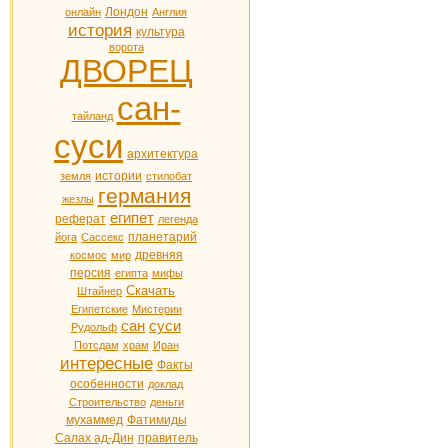
Лондон
онлайн
Англия
история
культура
ворота
ДВОРЕЦ
сан-
тайланд
суси
архитектура
истории
земля
стилобат
германия
жезлы
египет
реферат
легенда
планетарий
йога
Сассекс
древняя
космос
мир
персия
египта
мифы
Скачать
Штайнер
Египетские
Мистерии
сан
суси
Рудольф
Потсдам
храм
Иран
интересные
Факты
особенности
доклад
Строительство
деньги
мухаммед
Фатимиды
Салах ад-Дин
правитель