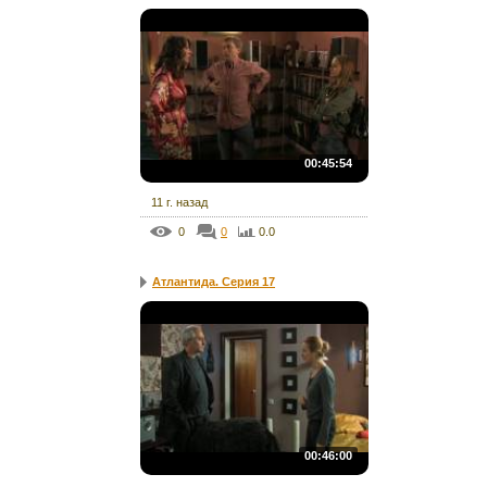
00:45:54
11 г. назад
0
0
0.0
Атлантида. Серия 17
00:46:00