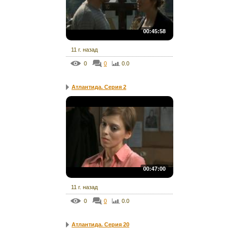
00:45:58
11 г. назад
0
0
0.0
Атлантида. Серия 2
00:47:00
11 г. назад
0
0
0.0
Атлантида. Серия 20