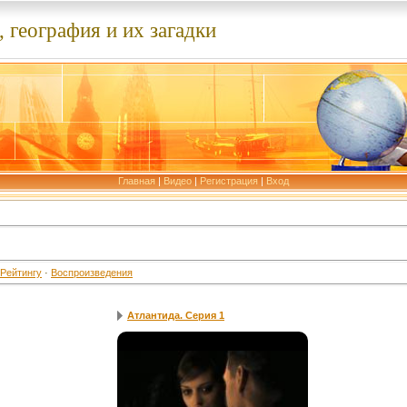
 география и их загадки
Главная
|
Видео
|
Регистрация
|
Вход
Рейтингу
·
Воспроизведения
Атлантида. Серия 1