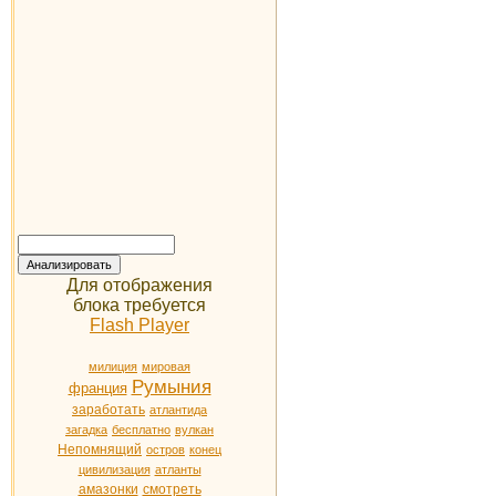
Для отображения
блока требуется
Flash Player
милиция
мировая
Румыния
франция
заработать
атлантида
загадка
бесплатно
вулкан
Непомнящий
остров
конец
цивилизация
атланты
амазонки
смотреть