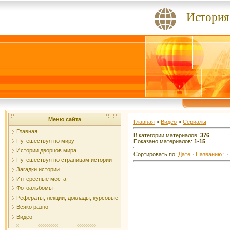
История,
Меню сайта
Главная
»
Видео
»
Сериалы
Главная
В категории материалов
:
376
Путешествуя по миру
Показано материалов
:
1-15
Истории дворцов мира
Сортировать по
:
Дате
·
Названию
↑
·
Путешествуя по страницам истории
Загадки истории
Интересные места
Фотоальбомы
Рефераты, лекции, доклады, курсовые
Всяко разно
Видео