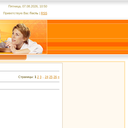
Пятница, 07.08.2026, 10:50
Приветствую Вас
Гость
|
RSS
Страницы
:
1
2
3
..
24
25
26
»