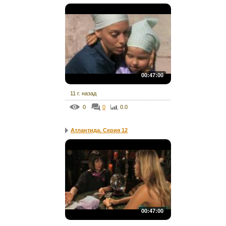
00:47:00
11 г. назад
0
0
0.0
Атлантида. Серия 12
00:47:00