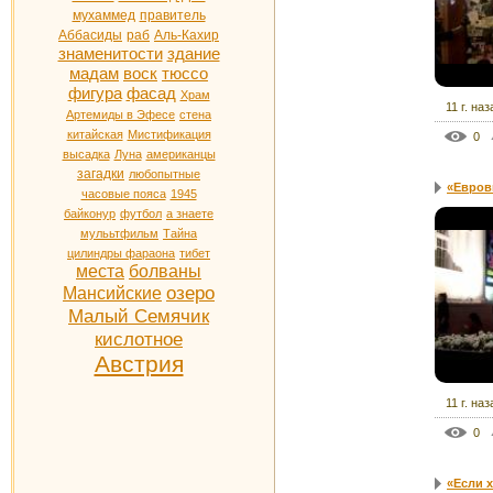
мухаммед
правитель
Аббасиды
раб
Аль-Кахир
знаменитости
здание
мадам
воск
тюссо
фигура
фасад
Храм
11 г. наз
Артемиды в Эфесе
стена
китайская
Мистификация
0
высадка
Луна
американцы
загадки
любопытные
«Еврови
часовые пояса
1945
байконур
футбол
а знаете
мулььтфильм
Тайна
цилиндры фараона
тибет
места
болваны
озеро
Мансийские
Малый Семячик
кислотное
Австрия
11 г. наз
0
«Если х