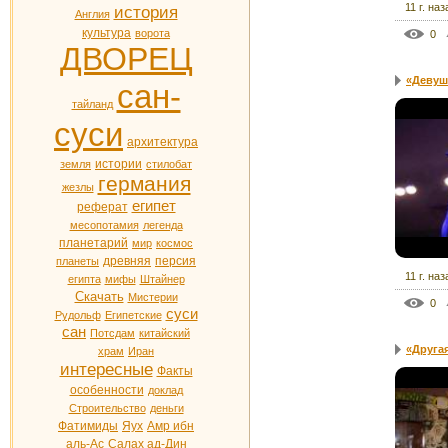
11 г. наз
история
Англия
культура
ворота
0
ДВОРЕЦ
«Девушк
сан-
тайланд
суси
архитектура
истории
земля
стилобат
германия
жезлы
египет
реферат
месопотамия
легенда
планетарий
мир
космос
древняя
персия
планеты
11 г. наз
египта
мифы
Штайнер
Скачать
Мистерии
0
суси
Рудольф
Египетские
сан
Потсдам
китайский
«Другая
храм
Иран
интересные
Факты
особенности
доклад
Строительство
деньги
Фатимиды
Яух
Амр ибн
аль-Ас
Салах ад-Дин