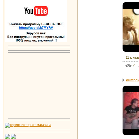
11 г. наз
0
«Umbel