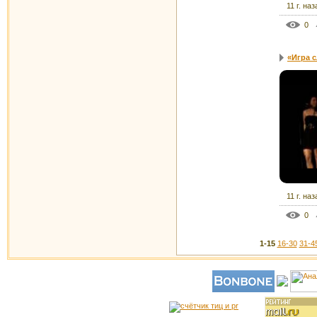
11 г. наз
0
«Игра с
11 г. наз
0
1-15
16-30
31-4