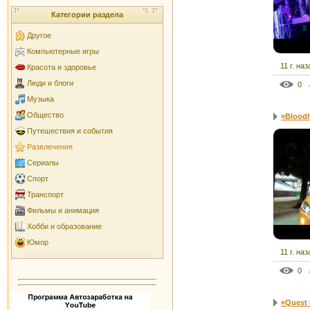
Категории раздела
Другое
Компьютерные игры
11 г. наз
Красота и здоровье
Люди и блоги
0
Музыка
Общество
«Bloodh
Путешествия и события
Развлечения
Сериалы
Спорт
Транспорт
Фильмы и анимация
Хобби и образование
Юмор
11 г. наз
0
«Quest 