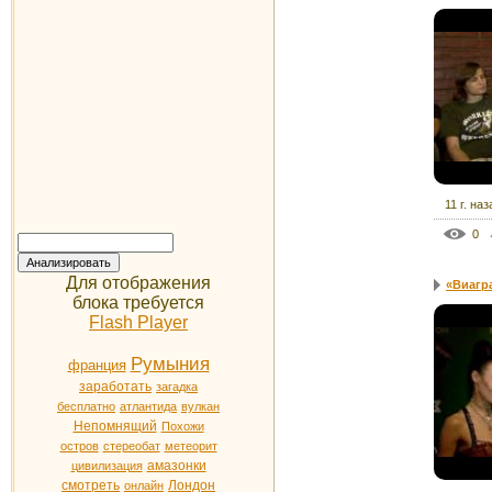
11 г. наз
0
Для отображения
«Виагр
блока требуется
Flash Player
Румыния
франция
заработать
загадка
бесплатно
атлантида
вулкан
Непомнящий
Похожи
остров
стереобат
метеорит
амазонки
цивилизация
смотреть
Лондон
онлайн