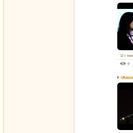
11 г. наз
0
«Жавор