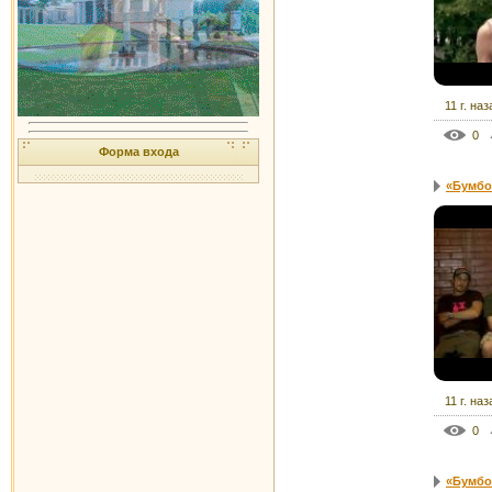
11 г. наз
0
Форма входа
«Бумбо
11 г. наз
0
«Бумбок