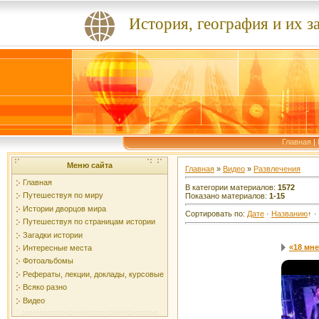
История, география и их з
Главная
|
Меню сайта
Главная
»
Видео
»
Развлечения
Главная
В категории материалов
:
1572
Путешествуя по миру
Показано материалов
:
1-15
Истории дворцов мира
Сортировать по
:
Дате
·
Названию
↑
·
Путешествуя по страницам истории
Загадки истории
«18 мне
Интересные места
Фотоальбомы
Рефераты, лекции, доклады, курсовые
Всяко разно
Видео