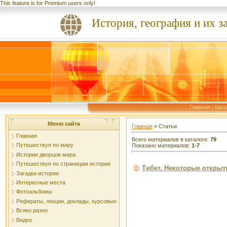
This feature is for Premium users only!
История, география и их з
Главная
|
Ката
Меню сайта
Главная
»
Статьи
Главная
Всего материалов в каталоге
:
79
Путешествуя по миру
Показано материалов
:
1-7
Истории дворцов мира
Путешествуя по страницам истории
Тибет. Некоторые открыт
Загадки истории
Интересные места
Фотоальбомы
Рефераты, лекции, доклады, курсовые
Всяко разно
Видео