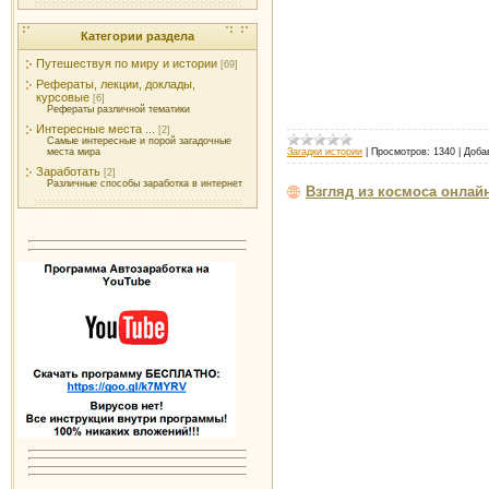
Категории раздела
Путешествуя по миру и истории
[69]
Рефераты, лекции, доклады,
курсовые
[6]
Рефераты различной тематики
Интересные места ...
[2]
Самые интересные и порой загадочные
места мира
Загадки истории
|
Просмотров:
1340
|
Доба
Заработать
[2]
Различные способы заработка в интернет
Взгляд из космоса онлай