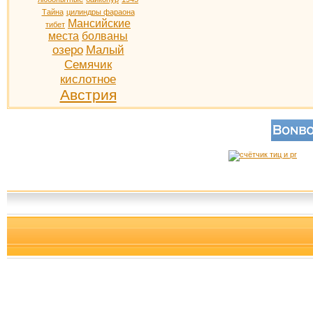
Тайна
цилиндры фараона
Мансийские
тибет
места
болваны
озеро
Малый
Семячик
кислотное
Австрия