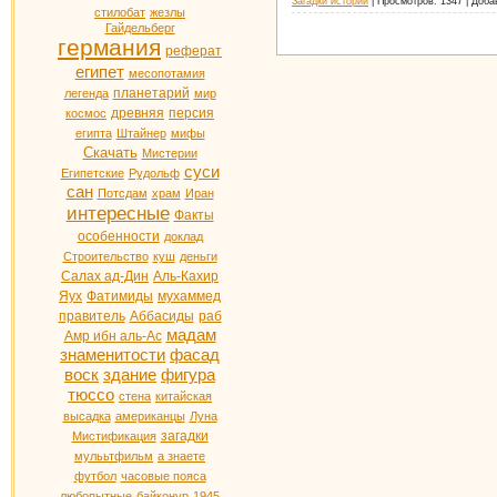
Загадки истории
|
Просмотров:
1347
|
Доба
стилобат
жезлы
Гайдельберг
германия
реферат
египет
месопотамия
планетарий
легенда
мир
древняя
персия
космос
египта
Штайнер
мифы
Скачать
Мистерии
суси
Египетские
Рудольф
сан
Потсдам
храм
Иран
интересные
Факты
особенности
доклад
Строительство
куш
деньги
Салах ад-Дин
Аль-Кахир
Яух
Фатимиды
мухаммед
правитель
Аббасиды
раб
мадам
Амр ибн аль-Ас
знаменитости
фасад
воск
здание
фигура
тюссо
стена
китайская
высадка
американцы
Луна
загадки
Мистификация
мулььтфильм
а знаете
футбол
часовые пояса
любопытные
байконур
1945