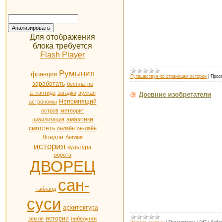
Для отображения
блока требуется
Flash Player
Румыния
франция
Путешествуя по страницам истории
|
Прос
заработать
бесплатно
атлантида
загадка
вулкан
Древние изобретатели
Непомнящий
астрономы
остров
метеорит
амазонки
цивилизация
смотреть
онлайн
он-лайн
Лондон
Англия
история
культура
ворота
ДВОРЕЦ
сан-
тайланд
суси
архитектура
истории
земля
нибелунги