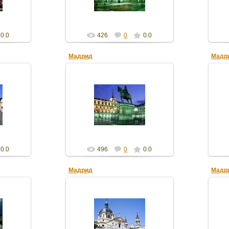
0.0
426
0
0.0
Мадрид
Мадр
16.02.2012
gdver
0.0
496
0
0.0
Мадрид
Мадр
16.02.2012
gdver