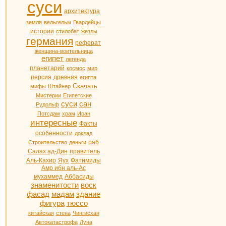
суси
архитектура
земля
вельгельм
Гвардейцы
истории
стилобат
жезлы
германия
реферат
женщина-воительница
египет
легенда
планетарий
космос
мир
персия
древняя
египта
Скачать
мифы
Штайнер
Мистерии
Египетские
суси
сан
Рудольф
Потсдам
храм
Иран
интересные
Факты
особенности
доклад
раб
Строительство
деньги
Салах ад-Дин
правитель
Аль-Кахир
Яух
Фатимиды
Амр ибн аль-Ас
мухаммед
Аббасиды
знаменитости
воск
фасад
мадам
здание
фигура
тюссо
китайская
стена
Чингисхан
Автокатастрофа
Луна