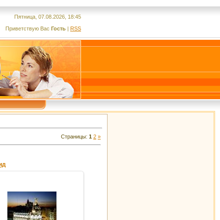
Пятница, 07.08.2026, 18:45
Приветствую Вас
Гость
|
RSS
Страницы
:
1
2
»
ид
16.02.2012
gdver