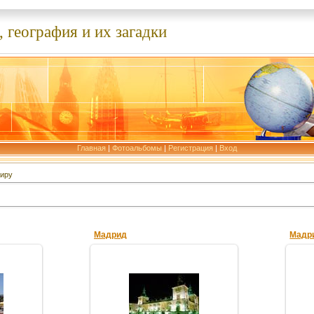
 география и их загадки
Главная
|
Фотоальбомы
|
Регистрация
|
Вход
иру
Мадрид
Мадр
16.02.2012
gdver