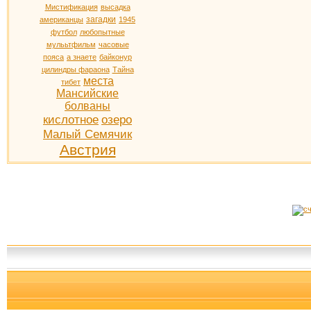
Мистификация
высадка
загадки
американцы
1945
футбол
любопытные
мулььтфильм
часовые
пояса
а знаете
байконур
цилиндры фараона
Тайна
места
тибет
Мансийские
болваны
кислотное
озеро
Малый Семячик
Австрия