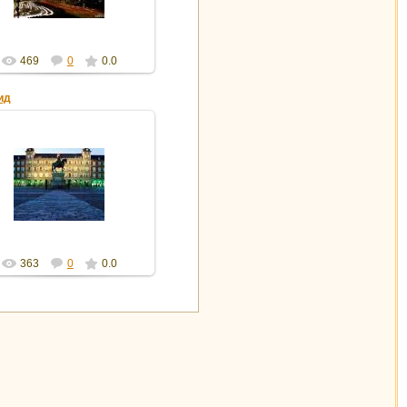
469
0
0.0
ид
16.02.2012
gdver
363
0
0.0