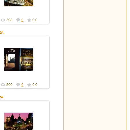
398
0
0.0
ид
16.02.2012
gdver
500
0
0.0
ид
16.02.2012
gdver