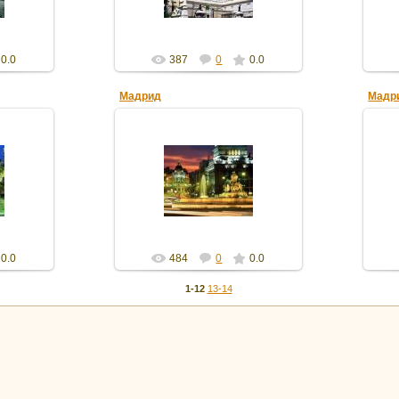
0.0
387
0
0.0
Мадрид
Мадр
16.02.2012
gdver
0.0
484
0
0.0
1-12
13-14