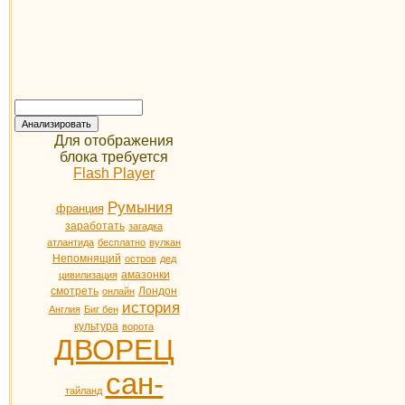
Для отображения
блока требуется
Flash Player
Румыния
франция
заработать
загадка
атлантида
бесплатно
вулкан
Непомнящий
остров
дед
амазонки
цивилизация
смотреть
Лондон
онлайн
история
Англия
Биг бен
культура
ворота
ДВОРЕЦ
сан-
тайланд