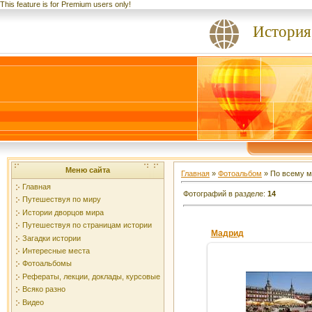
This feature is for Premium users only!
История,
Меню сайта
Главная
»
Фотоальбом
» По всему м
Главная
Фотографий в разделе
:
14
Путешествуя по миру
Истории дворцов мира
Путешествуя по страницам истории
Мадрид
Загадки истории
Интересные места
Фотоальбомы
Рефераты, лекции, доклады, курсовые
16.02.2012
Всяко разно
Видео
gdver