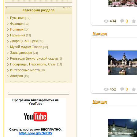
Категории раздела
Румыния
[12]
434
0
Франция
[10]
Испания
[14]
Мадрид
Германия
[13]
Дворец Сан-Суси
[27]
Музей мадам Тюссо
[36]
Залы дворцов
[24]
16.02.2012
Рельефы Бехистунской скалы
[5]
Посаргады, Персеполь, Сузы
[17]
gdver
Интересные места
[20]
Австрия
[15]
452
0
Мадрид
16.02.2012
gdver